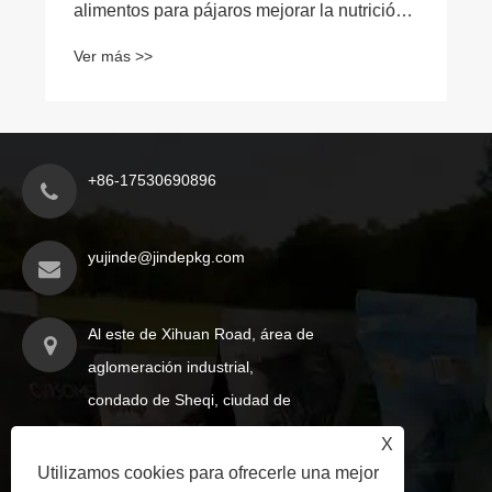
alimentos para pájaros mejorar la nutrición y
la frescura de las aves?
Ver más >>
+86-17530690896
yujinde@jindepkg.com
Al este de Xihuan Road, área de
aglomeración industrial,
condado de Sheqi, ciudad de
Nanyang, provincia de Henan,
X
China
Utilizamos cookies para ofrecerle una mejor