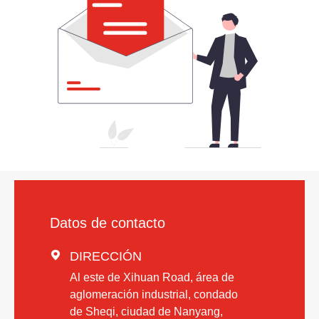
Datos de contacto

DIRECCIÓN
Al este de Xihuan Road, área de
aglomeración industrial, condado
de Sheqi, ciudad de Nanyang,