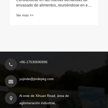
envasado de alimentos, reuniéndose en el
evento de la industria
Ver más >>
+86-17530690896
yujinde@jindepkg.com
Al este de Xihuan Road, área de
aglomeración industrial,