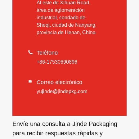
Al este de Xihuan Road,
área de aglomeración
industrial, condado de
Sheqi, ciudad de Nanyang,
provincia de Henan, China

Teléfono
+86-17530690896
Correo electrónico

yujinde@jindepkg.com
Envíe una consulta a Jinde Packaging
para recibir respuestas rápidas y