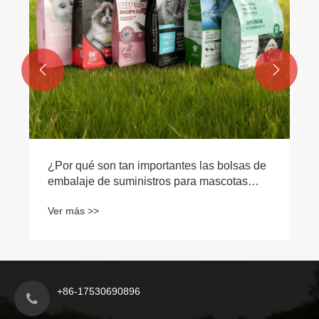


on tan importantes las bolsas de
de suministros para mascotas
guridad del producto y el
o de las ventas?
+86-17530690896